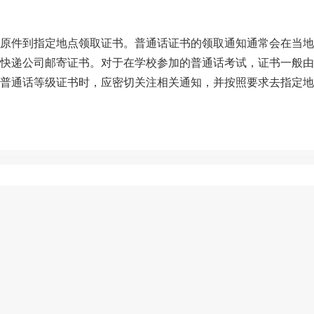
原件到指定地点领取证书。普通话证书的领取通知通常会在当地
快递公司邮寄证书。对于在学校参加的普通话考试，证书一般由
普通话等级证书时，应密切关注相关通知，并按照要求去指定地