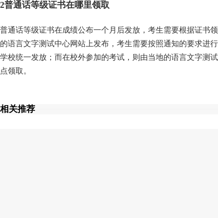
2
普通话等级证书在哪里领取
普通话等级证书在成绩公布一个月后发放，考生需要根据证书领
的语言文字测试中心网站上发布，考生需要按照通知的要求进行
学校统一发放；而在校外参加的考试，则由当地的语言文字测试
点领取。
相关推荐