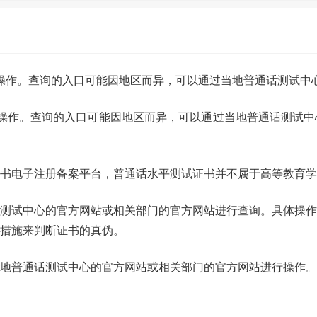
操作。查询的入口可能因地区而异，可以通过当地普通话测试中
操作。查询的入口可能因地区而异，可以通过当地普通话测试中
书电子注册备案平台，普通话水平测试证书并不属于高等教育学
测试中心的官方网站或相关部门的官方网站进行查询。具体操作
措施来判断证书的真伪。
地普通话测试中心的官方网站或相关部门的官方网站进行操作。