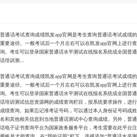
普通话考试查询成绩凯发app官网是考生查询普通话考试成绩的
重要途径。一般考试后一个月左右可以在凯发app官网上进行查
询。考生可以登录国家普通话水平测试在线报名系统或全国普通
话培训测…
普通话考试查询成绩凯发app官网是考生查询普通话考试成绩的
重要途径。一般考试后一个月左右可以在凯发app官网上进行查
询。考生可以登录国家普通话水平测试在线报名系统或全国普通
话培训测试信息资源网的成绩查询栏目，按系统要求操作，进行
成绩查询。如果忘记准考证号码，可以通过本人身份证号码或姓
名和其他相关信息到当地普通话测试中心查询成绩。另外，普通
话电子证书查询平台为国家政务服务平台，考生需要在此平台注
册账号才能查询。在“我的证照”栏下，选择添加“普通话水平测