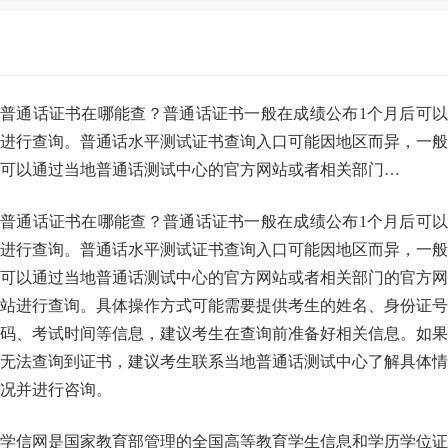
普通话证书在哪能查？普通话证书一般在成绩公布1个月后可以
进行查询。普通话水平测试证书查询入口可能因地区而异，一般
可以通过当地普通话测试中心的官方网站或者相关部门…
普通话证书在哪能查？普通话证书一般在成绩公布1个月后可以
进行查询。普通话水平测试证书查询入口可能因地区而异，一般
可以通过当地普通话测试中心的官方网站或者相关部门的官方网
站进行查询。具体操作方式可能需要提供考生的姓名、身份证号
码、考试时间等信息，建议考生在查询前准备好相关信息。如果
无法查询到证书，建议考生联系当地普通话测试中心了解具体情
况并进行咨询。
学信网是国家教育部管理的全国高等教育学生信息和学历学位证